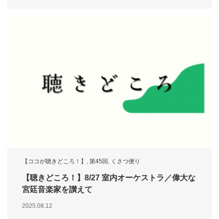
【ココが聴きどころ！】
,
第45回
,
くさつ便り
【聴きどころ！】8/27 室内オーケストラ／偉大な
宮廷音楽家を讃えて
2025.08.12