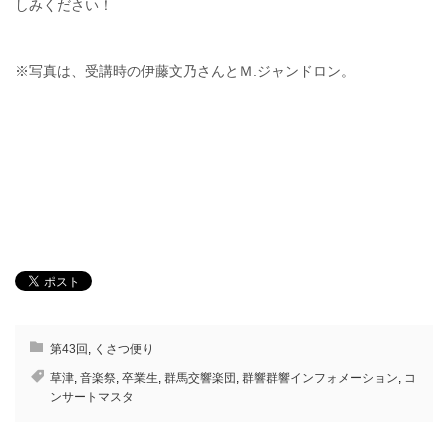
しみください！
※写真は、受講時の伊藤文乃さんとＭ.ジャンドロン。
第43回
,
くさつ便り
草津
,
音楽祭
,
卒業生
,
群馬交響楽団
,
群響群響インフォメーション
,
コ
ンサートマスタ