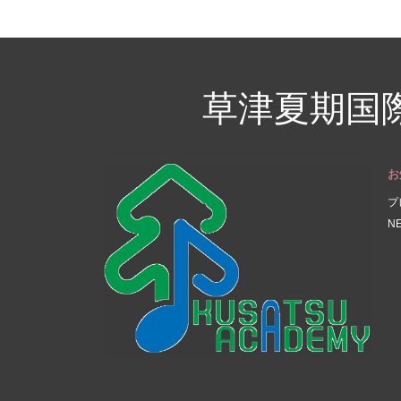
草津夏期国
お
プ
N