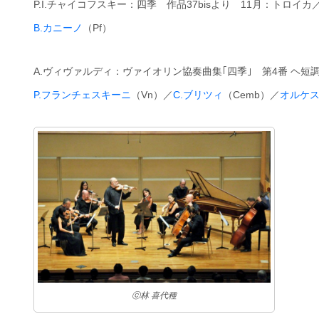
P.I.チャイコフスキー：四季 作品37bisより 11月：トロイ
B.カニーノ
（Pf）
A.ヴィヴァルディ：ヴァイオリン協奏曲集｢四季｣ 第4番 ヘ短調 「
P.フランチェスキーニ
（Vn）／
C.ブリツィ
（Cemb）／
オルケ
ⓒ林 喜代種