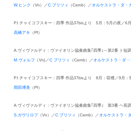
W.ヒンク
（Vn）／
C.ブリツィ
（Cemb）／
オルケストラ・ダ・
P.I.チャイコフスキー：四季 作品37bisより 5月：5月の夜
高橋アキ
（Pf）
A.ヴィヴァルディ：ヴァイオリン協奏曲集｢四季｣～第2番 ト短調「夏
M.ヴォルフ
（Vn)／
C.ブリツィ
（Cemb）／
オルケストラ・ダ・
P.I.チャイコフスキー：四季 作品37bisより 8月：収穫／9月
岡田博美
（Pf）
A.ヴィヴァルディ：ヴァイオリン協奏曲集｢四季｣ 第3番 ヘ長調 「秋
S.ガヴリロフ
（Vn）／
C.ブリツィ
（Cemb）／
オルケストラ・