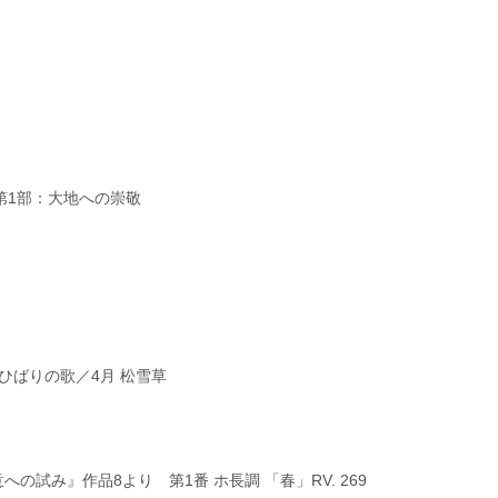
第1部：大地への崇敬
月 ひばりの歌／4月 松雪草
の試み』作品8より 第1番 ホ長調 「春」RV. 269