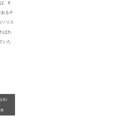
ば、8
集であるチ
のソリス
ればわ
ていた
日(木)
街角