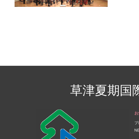
草津夏期国
お
プ
N