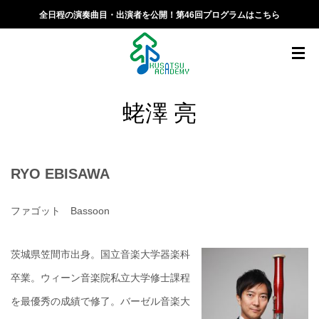
全日程の演奏曲目・出演者を公開！第46回プログラムはこちら
蛯澤 亮
RYO EBISAWA
ファゴット Bassoon
茨城県笠間市出身。国立音楽大学器楽科
卒業。ウィーン音楽院私立大学修士課程
を最優秀の成績で修了。バーゼル音楽大