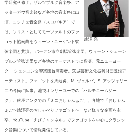
学研究科修了。ザルツブルク音楽祭、ア
ッターガウ音楽祭など各地の音楽祭に出
演。コシチェ音楽祭（スロバキア）で
は、ソリストとしてモーツァルトのファ
蛯澤 亮
ゴット協奏曲をウィーン・ユーゲント管
弦楽団と共演。 バーデン市立劇場管弦楽団、ウィーン・シェーン
ブルン管弦楽団など各地のオーケストラに客演。元ニューヨー
ク・ シェンユン交響楽団首席奏者。茨城芸術文化振興財団登録ア
ーティスト。ファゴットを馬込勇、M. ヴェルバ、S. アッツォリー
ニの各氏に師事。池袋オンリーユーでの「ハルモニームジー
ク」、銀座アンクでの「ミニおしゃふぁご」、各地で「おしゃふ
ぁご〜蛯澤亮のおしゃべりファゴット〜」など様々な企画を主
宰。YouTube「えびチャンネル」でファゴットを中心にクラシッ
ク音楽について情報発信している。