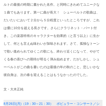
ルトの最後の時期に書かれた名作。と同時にきわめてユニークな
１曲でもあります。第一に曲が長大！ シューベルトの歌曲は、
だいたいにおいて２分から５分程度といったところですが、これ
は優に10分を超える長さです。さらにクラリネット・パート付
き。この楽器特有のキャラクターを効果的（と言う以上）に生か
して、何とも言えぬ味わいが加味されます。さて、孤独なトーン
で歌い進められてゆくこの歌にも、終わり近くになって、やがて
くる春の喜びへの期待が明るく弾み始めます。だがしかし、シュ
ーベルトがこの曲を書いたのは最後の年の秋のこと。悲しいかな
彼自身は、次の春を迎えることはもうなかったのでした。
文・大木正純
8月26日(月)（19：30～21：30）
ポピュラー・コンサート／シ