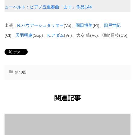
ューベルト：ピアノ五重奏曲「ます」作品144
出演：
R.バウアーシュタッター
(Va)、
岡田博美
(Pf)、
四戸世紀
(Cl)、
天羽明惠
(Sop)、
K.アダム
(Vn)、大友 肇(Vc)、須崎昌枝(Cb)
第40回
関連記事