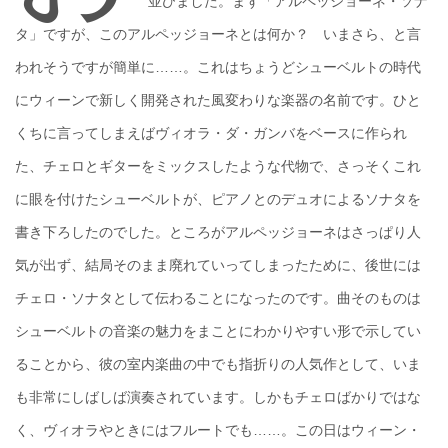
並びました。まず「アルペッジョーネ・ソナ
タ」ですが、このアルペッジョーネとは何か？ いまさら、と言
われそうですが簡単に……。これはちょうどシューベルトの時代
にウィーンで新しく開発された風変わりな楽器の名前です。ひと
くちに言ってしまえばヴィオラ・ダ・ガンバをベースに作られ
た、チェロとギターをミックスしたような代物で、さっそくこれ
に眼を付けたシューベルトが、ピアノとのデュオによるソナタを
書き下ろしたのでした。ところがアルペッジョーネはさっぱり人
気が出ず、結局そのまま廃れていってしまったために、後世には
チェロ・ソナタとして伝わることになったのです。曲そのものは
シューベルトの音楽の魅力をまことにわかりやすい形で示してい
ることから、彼の室内楽曲の中でも指折りの人気作として、いま
も非常にしばしば演奏されています。しかもチェロばかりではな
く、ヴィオラやときにはフルートでも……。この日はウィーン・