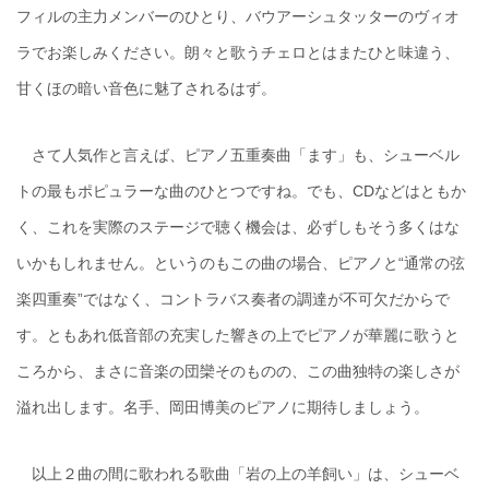
フィルの主力メンバーのひとり、バウアーシュタッターのヴィオ
ラでお楽しみください。朗々と歌うチェロとはまたひと味違う、
甘くほの暗い音色に魅了されるはず。
さて人気作と言えば、ピアノ五重奏曲「ます」も、シューベル
トの最もポピュラーな曲のひとつですね。でも、CDなどはともか
く、これを実際のステージで聴く機会は、必ずしもそう多くはな
いかもしれません。というのもこの曲の場合、ピアノと“通常の弦
楽四重奏”ではなく、コントラバス奏者の調達が不可欠だからで
す。ともあれ低音部の充実した響きの上でピアノが華麗に歌うと
ころから、まさに音楽の団欒そのものの、この曲独特の楽しさが
溢れ出します。名手、岡田博美のピアノに期待しましょう。
以上２曲の間に歌われる歌曲「岩の上の羊飼い」は、シューベ