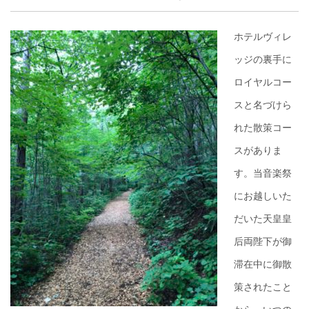
ホテルヴィレ
ッジの裏手に
ロイヤルコー
スと名づけら
れた散策コー
スがありま
す。当音楽祭
にお越しいた
だいた天皇皇
后両陛下が御
滞在中に御散
策されたこと