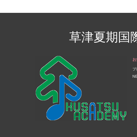
草津夏期国
お
プ
N