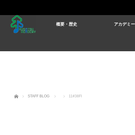
概要・歴史
アカデミ
ホーム
STAFF BLOG
11#38Fl