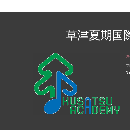
草津夏期国
お
プ
N