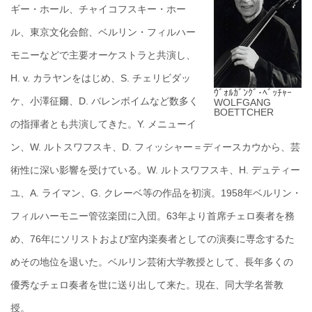
ギー・ホール、チャイコフスキー・ホー
ル、東京文化会館、ベルリン・フィルハー
モニーなどで主要オーケストラと共演し、
H. v. カラヤンをはじめ、S. チェリビダッ
ｳﾞｫﾙｶﾞﾝｸﾞ･ﾍﾞｯﾁｬｰ
ケ、小澤征爾、D. バレンボイムなど数多く
WOLFGANG
BOETTCHER
の指揮者とも共演してきた。Y. メニューイ
ン、W. ルトスワフスキ、D. フィッシャー＝ディースカウから、芸
術性に深い影響を受けている。W. ルトスワフスキ、H. デュティー
ユ、A. ライマン、G. クレーベ等の作品を初演。1958年ベルリン・
フィルハーモニー管弦楽団に入団。63年より首席チェロ奏者を務
め、76年にソリストおよび室内楽奏者としての演奏に専念するた
めその地位を退いた。ベルリン芸術大学教授として、長年多くの
優秀なチェロ奏者を世に送り出して来た。現在、同大学名誉教
授。